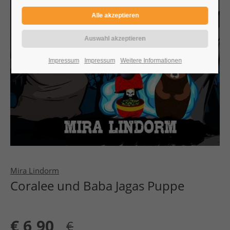
Impressum
Impressum
Weitere Informationen
Mira Lindorm
Coralee und Baba Jagas Puppe
€
6,90
€