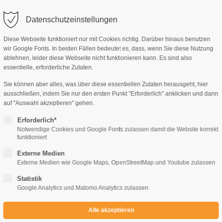
Datenschutzeinstellungen
Diese Webseite funktioniert nur mit Cookies richtig. Darüber hinaus benutzen
wir Google Fonts. In beiden Fällen bedeutet es, dass, wenn Sie diese Nutzung
ablehnen, leider diese Webseite nicht funktionieren kann. Es sind also
AG, MANUSKRIPTE
IMPRESSUM
KONTAKT
essentielle, erforderliche Zutaten.
Sie können aber alles, was über diese essentiellen Zutaten herausgeht, hier
ausschließen, indem Sie nur den ersten Punkt "Erforderlich" anklicken und dann
auf "Auswahl akzeptieren" gehen.
Erforderlich*
Notwendige Cookies und Google Fonts zulassen damit die Website korrekt
Wolf Awert
funktioniert
Drachenblut Sammelband 9 und 10
Externe Medien
Externe Medien wie Google Maps, OpenStreetMap und Youtube zulassen
Statistik
€
13,90
€
Google Analytics und Matomo Analytics zulassen
ARTIKEL NR.
AUSGABE