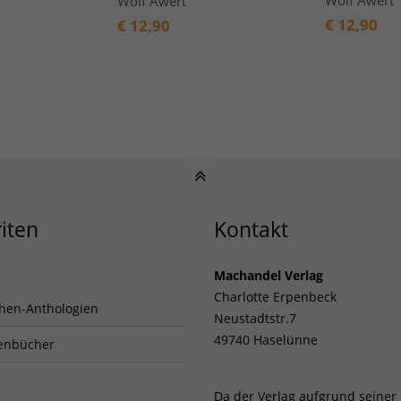
Wolf Awert
Wolf Awert
€
12,90
€
12,90
iten
Kontakt
Machandel Verlag
Charlotte Erpenbeck
hen-Anthologien
Neustadtstr.7
49740 Haselünne
enbücher
Da der Verlag aufgrund seiner