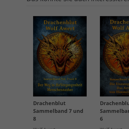
Drachenblut
Drachenbl
Sammelband 7 und
Sammelban
8
6