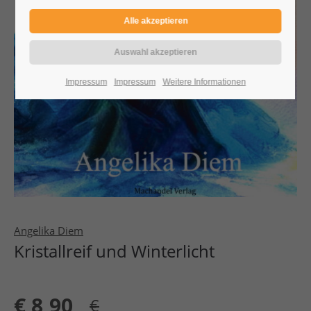
Impressum
Impressum
Weitere Informationen
Angelika Diem
Kristallreif und Winterlicht
€
8,90
€