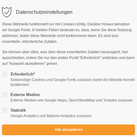
Datenschutzeinstellungen
Diese Webseite funktioniert nur mit Cookies richtig. Darüber hinaus benutzen
wir Google Fonts. In beiden Fällen bedeutet es, dass, wenn Sie diese Nutzung
ablehnen, leider diese Webseite nicht funktionieren kann. Es sind also
AG, MANUSKRIPTE
IMPRESSUM
KONTAKT
essentielle, erforderliche Zutaten.
Sie können aber alles, was über diese essentiellen Zutaten herausgeht, hier
ausschließen, indem Sie nur den ersten Punkt "Erforderlich" anklicken und dann
auf "Auswahl akzeptieren" gehen.
Erforderlich*
Notwendige Cookies und Google Fonts zulassen damit die Website korrekt
Rika Mohn / Izzy O'Brian
funktioniert
Merlin und Princess
Externe Medien
Externe Medien wie Google Maps, OpenStreetMap und Youtube zulassen
Statistik
€
12,90
€
Google Analytics und Matomo Analytics zulassen
ARTIKEL NR.
AUSGABE