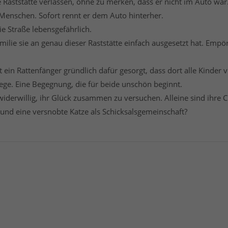
ie Raststätte verlassen, ohne zu merken, dass er nicht im Auto wa
e Menschen. Sofort rennt er dem Auto hinterher.
ie Straße lebensgefährlich.
milie sie an genau dieser Raststätte einfach ausgesetzt hat. Empö
t ein Rattenfänger gründlich dafür gesorgt, dass dort alle Kinder
ege. Eine Begegnung, die für beide unschön beginnt.
widerwillig, ihr Glück zusammen zu versuchen. Alleine sind ihre 
 und eine versnobte Katze als Schicksalsgemeinschaft?