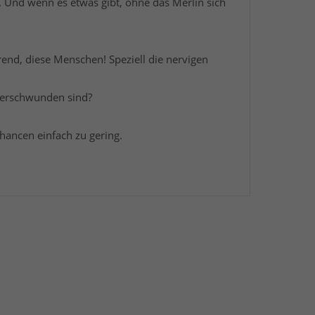
r. Und wenn es etwas gibt, ohne das Merlin sich
rend, diese Menschen! Speziell die nervigen
 verschwunden sind?
Chancen einfach zu gering.