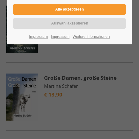
Steinherz
Martina Schäfer
€
12,90
Impressum
Impressum
Weitere Informationen
Große Damen, große Steine
Martina Schäfer
€
13,90