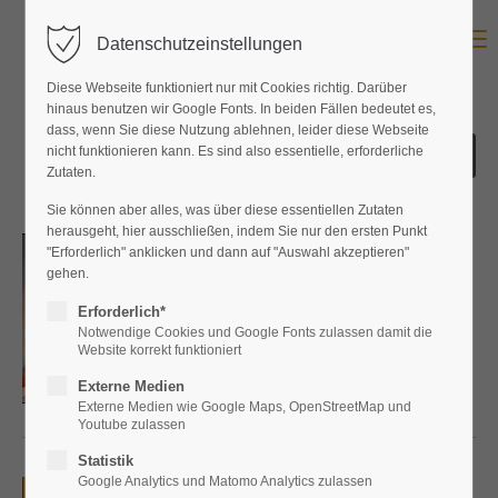
Menu
Datenschutzeinstellungen
Diese Webseite funktioniert nur mit Cookies richtig. Darüber
hinaus benutzen wir Google Fonts. In beiden Fällen bedeutet es,
dass, wenn Sie diese Nutzung ablehnen, leider diese Webseite
nicht funktionieren kann. Es sind also essentielle, erforderliche
Zutaten.
Sie können aber alles, was über diese essentiellen Zutaten
herausgeht, hier ausschließen, indem Sie nur den ersten Punkt
Spiegelzauber
Restposten
"Erforderlich" anklicken und dann auf "Auswahl akzeptieren"
gehen.
Bettina Ferbus
€
3,00 UVP
Erforderlich*
Notwendige Cookies und Google Fonts zulassen damit die
Website korrekt funktioniert
Externe Medien
Externe Medien wie Google Maps, OpenStreetMap und
Youtube zulassen
Statistik
Google Analytics und Matomo Analytics zulassen
Mais où est le mode d'emploi
Restposten