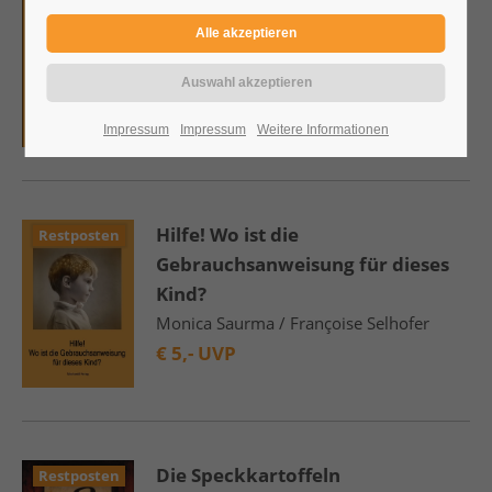
pour cet enfant?
Monica Saurma / Françoise Selhofer
€
5,- UVP
Impressum
Impressum
Weitere Informationen
Hilfe! Wo ist die
Restposten
Gebrauchsanweisung für dieses
Kind?
Monica Saurma / Françoise Selhofer
€
5,- UVP
Die Speckkartoffeln
Restposten