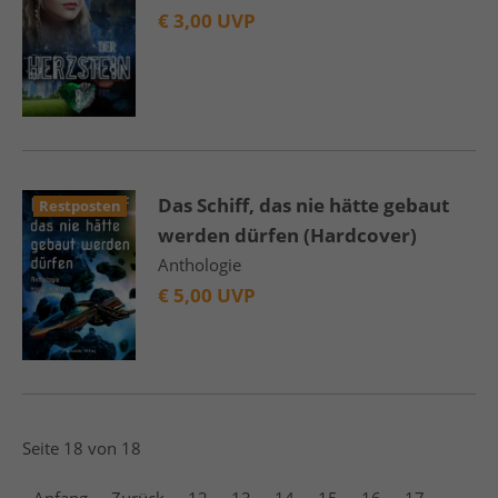
€
3,00 UVP
Das Schiff, das nie hätte gebaut
Restposten
werden dürfen (Hardcover)
Anthologie
€
5,00 UVP
Seite 18 von 18
Anfang
Zurück
12
13
14
15
16
17